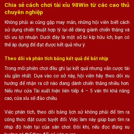
Chia sẻ cách chơi tài xỉu 98Win từ các cao thủ
chuyên nghiệp
Không phải ai cũng gặp may mắn, những hội viên biết cách
sử dụng chiến thuật hợp lý lại dễ dàng giành chiến thắng và
tối ưu lợi nhuận. Dưới đây là một số bí kíp hữu ích, bạn có
thể áp dụng để đạt được kết quả như ý.
Theo dõi và phân tích bảng kết quả để bắt nhịp
Trong mỗi phiên chơi đều ghi lại kết quả nhưng vẫn cược tài
xỉu gần nhất. Dựa vào cơ sở này, hội viên hãy theo dõi xu
hướng để nhận ra cỡ nào đang dành chiến thắng nhiều hơn.
Nếu như cửa Tài xuất hiện liên tiếp 4 – 5 ván thì khả năng
cao, cửa xỉu sẽ đảo chiều.
Việc phân tích, theo dõi bảng lịch sử không phải để tìm ra
công thức đặt cược tuyệt đối. Việc làm này giúp bạn tìm ra
nhịp độ hiện tại của sân chơi. Đôi khi, nếu đọc đúng xu