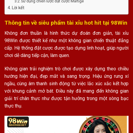
Sử dụng chiến lược đặt cược Martige
Lời kết
Thông tin về siêu phẩm tài xỉu hot hit tại 98Win
Không đơn thuần là hình thức dự đoán đơn giản, tài xỉu
98Win được thiết kế như một không gian chiến thuật đẳng
cấp. Hệ thống đặt cược được tạo dựng linh hoạt, giúp người
chơi dễ dàng tiếp cận, làm quen.
Không gian trải nghiệm trò chơi được xây dựng theo chiều
hướng hiện đại, đẹp mắt và sang trọng. Hiệu ứng rung xí
ngầu, cùng âm thanh sinh động từ việc lắc xúc xắc kết hợp
với khung cảnh mở bát. Điều này đã mang đến không gian
giải trí chân thực như được tận hưởng trong một sòng bạc
thực thụ.