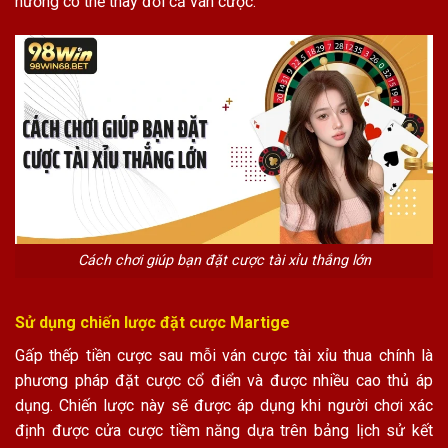
hướng có thể thay đổi cả ván cược.
Cách chơi giúp bạn đặt cược tài xỉu thắng lớn
Sử dụng chiến lược đặt cược Martige
Gấp thếp tiền cược sau mỗi ván cược tài xỉu thua chính là
phương pháp đặt cược cổ điển và được nhiều cao thủ áp
dụng. Chiến lược này sẽ được áp dụng khi người chơi xác
định được cửa cược tiềm năng dựa trên bảng lịch sử kết