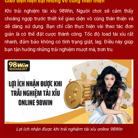
Giao diện hiện đại nhưng vô cùng thân thiện
Khi trải nghiệm tài xỉu 98Win, Người chơi sẽ cảm thấy
choáng ngợp trước thiết kế giao diện vô cùng thân thiện và
dễ dàng sử dụng. Bạn chỉ cần thực hiện vài thao tác đơn
giản là có thể đặt cược thành công. Tốc độ load tài xỉu rất
nhanh, đảm bảo không có tình trạng giật, lag. Điều này giúp
bạn tận hưởng những trải nghiệm mượt mà, trơn tru.
Lợi ích nhận được khi trải nghiệm tài xỉu online 98Win