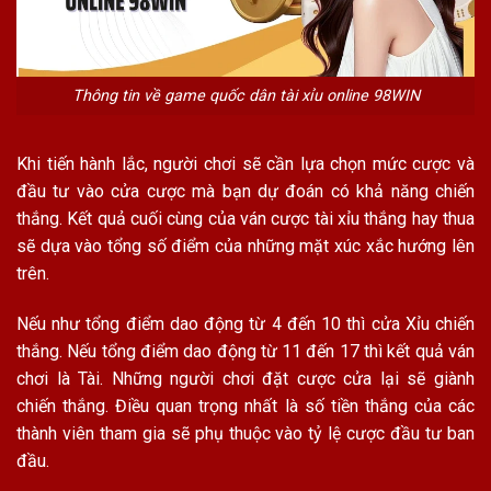
Thông tin về game quốc dân tài xỉu online 98WIN
Khi tiến hành lắc, người chơi sẽ cần lựa chọn mức cược và
đầu tư vào cửa cược mà bạn dự đoán có khả năng chiến
thắng. Kết quả cuối cùng của ván cược tài xỉu thắng hay thua
sẽ dựa vào tổng số điểm của những mặt xúc xắc hướng lên
trên.
Nếu như tổng điểm dao động từ 4 đến 10 thì cửa Xỉu chiến
thắng. Nếu tổng điểm dao động từ 11 đến 17 thì kết quả ván
chơi là Tài. Những người chơi đặt cược cửa lại sẽ giành
chiến thắng. Điều quan trọng nhất là số tiền thắng của các
thành viên tham gia sẽ phụ thuộc vào tỷ lệ cược đầu tư ban
đầu.