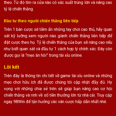
theo. Từ đó tìm ra cửa nào có xác suất trúng lớn và nâng cao
tỷ lệ chiến thắng.
Đầu tư theo người chiến thắng liên tiếp
Trên 1 bàn cược sẽ tiềm ẩn những tay chơi cao thủ, hãy quan
sát kỹ lưỡng xem người nào giành chiến thắng liên tiếp để
đặt cược theo họ. Tỷ lệ chiến thắng của bạn sẽ nâng cao nếu
như biết quan sát và đầu tư 1 cách hợp lý chính xác. Đây còn
được gọi là “mẹo ăn hôi” trong tài xỉu online.
Lời kết
Trên đây là thông tin chi tiết về game tài xỉu online và những
mẹo chơi hữu ích đã được chúng tôi cập nhật đầy đủ. Hy
vọng với những chia sẻ trên sẽ giúp bạn nâng cao cơ hội
chiến thắng và rinh về số tiền thưởng lớn từ nhà cái. Truy cập
ngay 98Win để tận hưởng các ván cược hấp dẫn nhất nhé.