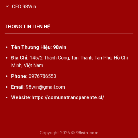
CEO 98Win
THÔNG TIN LIÊN HỆ
Tên Thương Hiệu:
98win
Địa Chỉ:
145/2 Thành Công, Tân Thành, Tân Phú, Hồ Chí
Minh, Việt Nam
Phone:
0976786553
Email:
98win@gmail.com
Website:
https://comunatransparente.cl/
Copyright 2026 ©
98win com