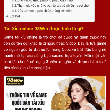
Chơi tài xỉu theo phương pháp gấp thếp
Tham gia vào những bản tài xỉu có nhiều người chơi
Đầu tư theo người chiến thắng liên tiếp
Lời kết
Tài Xỉu online 98Win được hiểu là gì?
Game tài xỉu online là trò chơi cá cược rất quen thuộc hay
còn có tên gọi khác là xí ngầu hoặc Sicbo. Đây là tựa game
có nguồn gốc từ đất nước Trung Quốc và bắt đầu bùng nổ
mạnh mẽ tại các sòng bạc casino trực tuyến. Mỗi một ván
chơi tài xỉu sẽ sử dụng 3 viên xí ngầu và được nhà cái sẽ
tiến hành xúc xắc trong hộp.