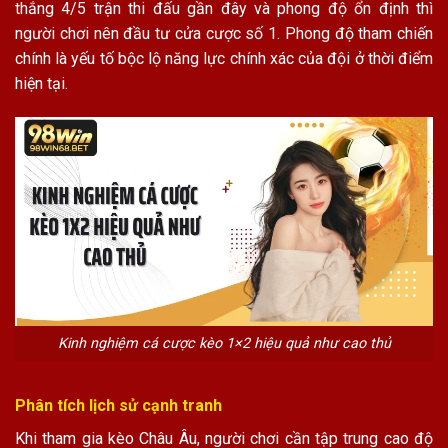
thắng 4/5 trận thi đấu gần đây và phong độ ổn định thì
người chơi nên đầu tư cửa cược số 1. Phong độ tham chiến
chính là yếu tố bộc lộ năng lực chính xác của đội ở thời điểm
hiện tại.
Kinh nghiệm cá cược kèo 1×2 hiệu quả như cao thủ
Phân tích lịch sử cạnh tranh
Khi tham gia kèo Châu Âu, người chơi cần tập trung cao độ