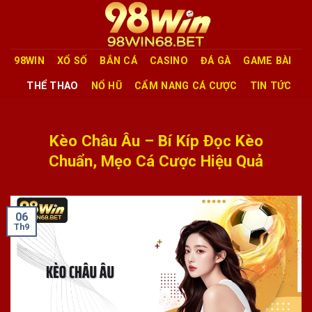
98WIN
XỔ SỐ
BẮN CÁ
CASINO
ĐÁ GÀ
GAME BÀI
THỂ THAO
NỔ HŨ
CẨM NANG CÁ CƯỢC
TIN TỨC
Kèo Châu Âu – Bí Kíp Đọc Kèo
Chuẩn, Mẹo Cá Cược Hiệu Quả
06
Th9