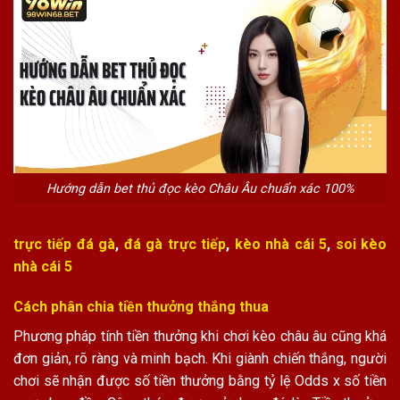
Hướng dẫn bet thủ đọc kèo Châu Âu chuẩn xác 100%
trực tiếp đá gà
,
đá gà trực tiếp
,
kèo nhà cái 5
,
soi kèo
nhà cái 5
Cách phân chia tiền thưởng thắng thua
Phương pháp tính tiền thưởng khi chơi kèo châu âu cũng khá
đơn giản, rõ ràng và minh bạch. Khi giành chiến thắng, người
chơi sẽ nhận được số tiền thưởng bằng tỷ lệ Odds x số tiền