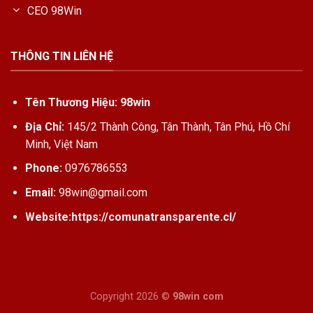
CEO 98Win
THÔNG TIN LIÊN HỆ
Tên Thương Hiệu:
98win
Địa Chỉ:
145/2 Thành Công, Tân Thành, Tân Phú, Hồ Chí
Minh, Việt Nam
Phone:
0976786553
Email:
98win@gmail.com
Website:
https://comunatransparente.cl/
Copyright 2026 ©
98win com