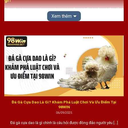
Đây là một trong những sân chơi giải trí đổi thưởng hấp dẫn
Xem thêm
nhất trên thị trường. Hình thức này cũng được đánh giá là vô
cùng đa dạng và được xây dựng với chất lượng cao. Bạn có
thể tận hưởng một không gian tài trí với những trận đấu vô
cùng mãn nhãn. Đặc biệt là có sự góp mặt của các giống gà
tre, gà nòi, gà Mỹ… và kịch tính hơn là có sự hỗ trợ từ các
cựa.
Đá Gà Cựa Dao Là Gì? Khám Phá Luật Chơi Và Ưu Điểm Tại
98WIN
06/09/2025
Đá gà cựa dao là gì chính là câu hỏi được đông đảo người yêu [...]
Hiểu rõ về hình thức đá gà trước khi tham gia