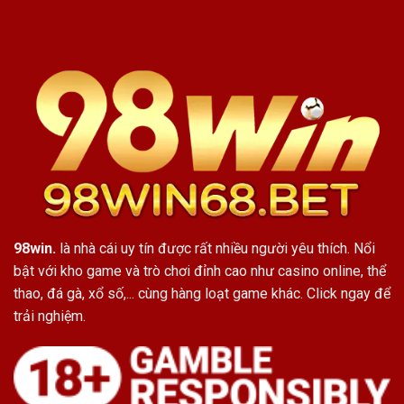
thế giới hiện nay về chọi kê. Tay đây bạn có thể cảm nhận
được một không gian giải trí đổi thưởng với rất nhiều các
sản phẩm tiềm năng và chất lượng như sau:
Ws168: được đánh giá là một trong những thương hiệu
chuyên nghiệp nhất hiện nay với sự góp mặt của các chiến
kê bất bại. Tại đây sẽ đưa ra những trận đấu quyết liệt và
đòi hỏi bạn phải thực sự có kinh nghiệm.
AOG: cung cấp các trận đấu đá gà mang đậm tính chất
truyền thống. Nhưng có sự góp mặt của các chiến kê được
huấn luyện một cách bài bản và tạo ra những trận đấu kịch
98win.
là nhà cái uy tín được rất nhiều người yêu thích. Nổi
tính.
bật với kho game và trò chơi đỉnh cao như casino online, thể
WCG: sảnh cược này ngay từ khi mới ra mắt trên thị trường
thao, đá gà, xổ số,... cùng hàng loạt game khác. Click ngay để
đã nhận được sự quan tâm của rất nhiều người chơi nhờ vào
trải nghiệm.
việc phát trực tiếp các trận đấu một cách chi tiết vào bài bản
nhất.
Vietnam Cockfighting: ngoài các sảnh quốc tế thì đây cũng