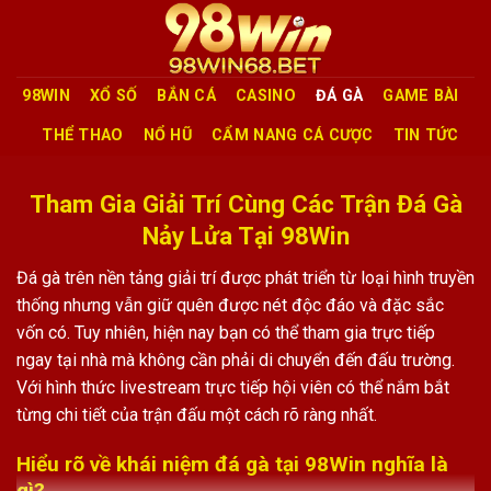
98WIN
XỔ SỐ
BẮN CÁ
CASINO
ĐÁ GÀ
GAME BÀI
THỂ THAO
NỔ HŨ
CẨM NANG CÁ CƯỢC
TIN TỨC
Tham Gia Giải Trí Cùng Các Trận Đá Gà
Nảy Lửa Tại 98Win
Đá gà trên nền tảng giải trí được phát triển từ loại hình truyền
thống nhưng vẫn giữ quên được nét độc đáo và đặc sắc
vốn có. Tuy nhiên, hiện nay bạn có thể tham gia trực tiếp
ngay tại nhà mà không cần phải di chuyển đến đấu trường.
Với hình thức livestream trực tiếp hội viên có thể nắm bắt
từng chi tiết của trận đấu một cách rõ ràng nhất.
Hiểu rõ về khái niệm đá gà tại 98Win nghĩa là
gì?